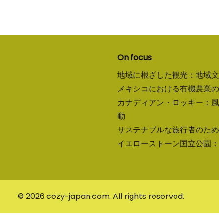
On focus
地域に根ざした観光：地域文
メキシコにおける有機農業の
カナディアン・ロッキー：風
動
サステナブルな旅行者のため
イエローストーン国立公園：
© 2026 cozy-japan.com. All rights reserved.