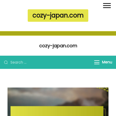
cozy-japan.com
Skip to content
cozy-japan.com
Search for:
Menu