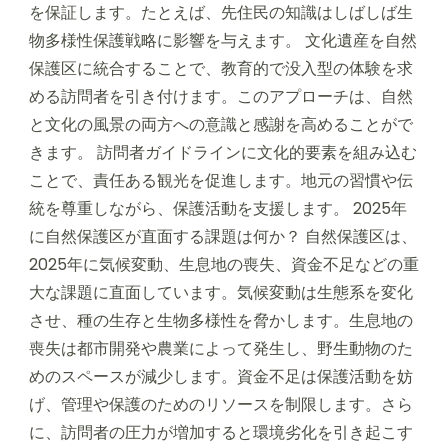
を保証します。たとえば、先住民の知識はしばしば生
物多様性保護戦略に影響を与えます。 文化遺産を自然
保護区に統合することで、教育的で没入型の体験を求
める訪問者を引き付けます。このアプローチは、自然
と文化の風景の両方への意識と感謝を高めることがで
きます。 訪問者ガイドラインに文化的要素を組み込む
ことで、責任ある観光を促進します。地元の習慣や伝
統を尊重しながら、保護活動を支援します。 2025年
に自然保護区が直面する課題は何か？ 自然保護区は、
2025年に気候変動、生息地の喪失、資金不足などの重
大な課題に直面しています。気候変動は生態系を変化
させ、種の生存と生物多様性を脅かします。生息地の
喪失は都市開発や農業によって発生し、野生動物のた
めのスペースが減少します。資金不足は保護活動を妨
げ、管理や保護のためのリソースを制限します。さら
に、訪問者の圧力が増加すると環境劣化を引き起こす